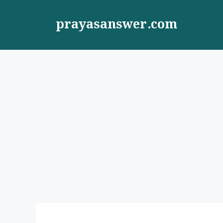
Skip
to
prayasanswer.com
content