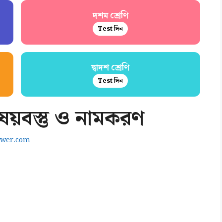
দশম শ্রেণি
Test দিন
দ্বাদশ শ্রেণি
Test দিন
িষয়বস্তু ও নামকরণ
swer.com