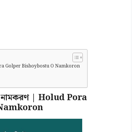
ud Pora Golper Bishoybostu O Namkoron
ু ও নামকরণ | Holud Pora
O Namkoron