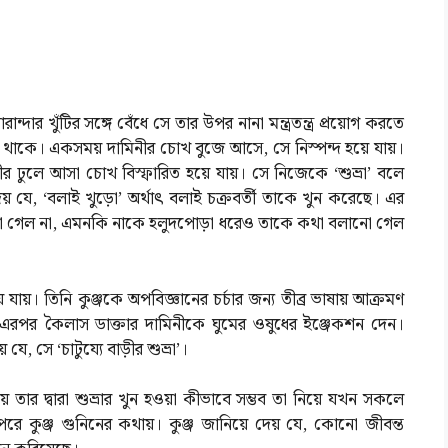
দার খুঁটির সঙ্গে বেঁধে সে তার উপর নানা মন্ত্রতন্ত্র প্রয়োগ করতে
ে থাকে। একসময় দামিনীর চোখ বুজে আসে, সে নিস্পন্দ হয়ে যায়।
নীর ঢুলে আসা চোখ বিস্ফারিত হয়ে যায়। সে নিজেকে ‘শুভ্রা’ বলে
 যে, ‘বলাই খুড়ো’ অর্থাৎ বলাই চক্রবর্তী তাকে খুন করেছে। এর
ওয়া গেল না, এমনকি নাকে হলুদপোড়া ধরেও তাকে কথা বলানো গেল
ে যায়। তিনি কুঞ্জকে অপবিজ্ঞানের চর্চার জন্য তীব্র ভাষায় আক্রমণ
এরপর কৈলাস ডাক্তার দামিনীকে ঘুমের ওষুধের ইঞ্জেকশন দেন।
, সে ‘চাটুয্যে বাড়ীর শুভ্রা’।
য়ায় তার দ্বারা শুভ্রার খুন হওয়া কীভাবে সম্ভব তা নিয়ে যখন সকলে
পরে কুঞ্জ গুনিনের কথায়। কুঞ্জ জানিয়ে দেয় যে, কোনো জীবন্ত