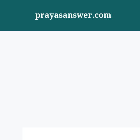
Skip
to
prayasanswer.com
content