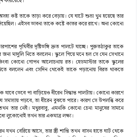
খুন করিয়েছে।
সহ্য কষ্ট তাকে তাড়া করে বেড়ায়। যে ঘাটে শুভ্রা খুন হয়েছে তার
ে দিয়েছিল। এইসব ভাবনা তাকে কষ্টে কাতর করে রাখে। অন্য কোনো
রপাশের পৃথিবীর দৃষ্টিভঙ্গি দ্রুত পালটে যাচ্ছে। পুরুতঠাকুর তাকে
কলের জন্য মাদুলি নিতে বললেন। স্কুলে গিয়ে মনে হল সে যেন সেখানে
্ট, কিংবা কোনো গোপন আলোচনায় রত। হেডমাস্টার তাকে স্কুলের
টি নিতে বললেন এবং সেদিন থেকেই তাকে পড়ানোয় বিরত থাকতে
কে যাবে ভেবে পা বাড়িয়েও ধীরেন সিদ্ধান্ত পালটায়। কোনো কারণে
 যে সমস্যায় পড়বে, তা ধীরেন বুঝতে পারে। কারণ সে উপলব্ধি করে
তা তখন তার নেই। মথুরবাবু, এমনকি কোনো চেনা মানুষের সামনে
ধ্যে লুকোনোই তখন তার একমাত্র লক্ষ্য।
েন যখন বেরিয়ে আসে, তার স্ত্রী শান্তি তখন বাসন হাতে ঘাট থেকে