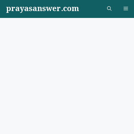
Skip
prayasanswer.com
Me
to
content