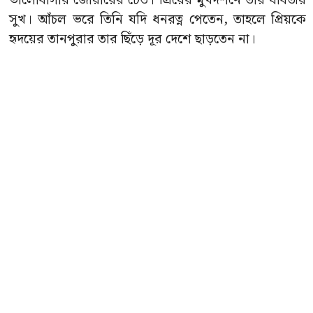
ভালোবাসার জোয়ারের ঢেউ। প্রিয়ের মুখদর্শনে তাঁর যাবতীয়
সুখ। আঁচল ভরে তিনি যদি ধনরত্ন পেতেন, তাহলে প্রিয়কে
হৃদয়ের তানপুরার তার ছিঁড়ে দূর দেশে ছাড়তেন না।