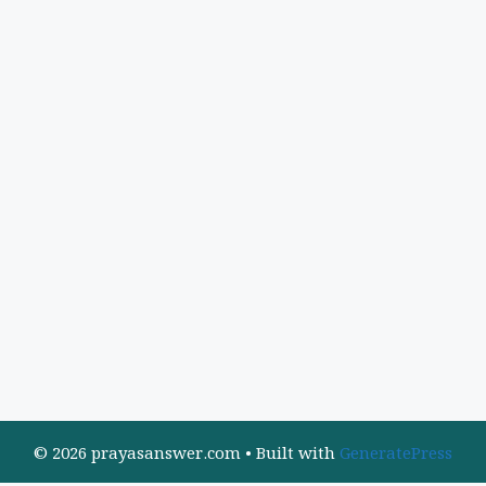
© 2026 prayasanswer.com
• Built with
GeneratePress