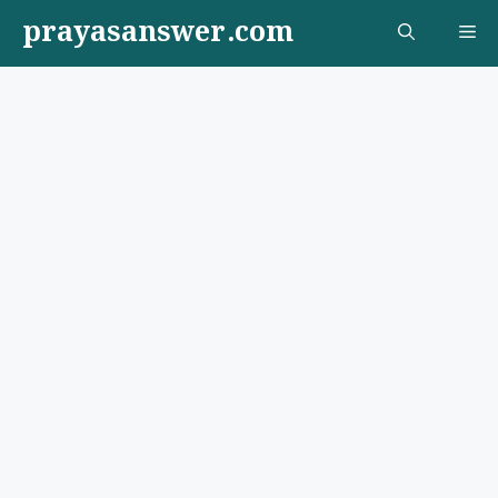
Skip
prayasanswer.com
Me
to
content