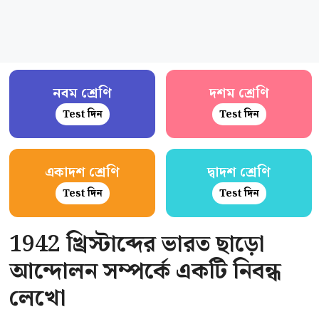
নবম শ্রেণি
দশম শ্রেণি
Test দিন
Test দিন
একাদশ শ্রেণি
দ্বাদশ শ্রেণি
Test দিন
Test দিন
1942 খ্রিস্টাব্দের ভারত ছাড়ো
আন্দোলন সম্পর্কে একটি নিবন্ধ
লেখো