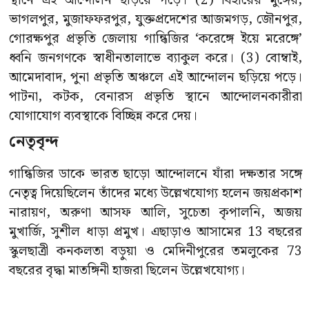
স্থানে এই আন্দোলন ছড়িয়ে পড়ে। (2) বিহারের মুঙ্গের,
ভাগলপুর, মুজাফফরপুর, যুক্তপ্রদেশের আজমগড়, জৌনপুর,
গোরক্ষপুর প্রভৃতি জেলায় গান্ধিজির ‘করেঙ্গে ইয়ে মরেঙ্গে’
ধ্বনি জনগণকে স্বাধীনতালাভে ব্যাকুল করে। (3) বোম্বাই,
আমেদাবাদ, পুনা প্রভৃতি অঞ্চলে এই আন্দোলন ছড়িয়ে পড়ে।
পাটনা, কটক, বেনারস প্রভৃতি স্থানে আন্দোলনকারীরা
যোগাযোগ ব্যবস্থাকে বিচ্ছিন্ন করে দেয়।
নেতৃবৃন্দ
গান্ধিজির ডাকে ভারত ছাড়ো আন্দোলনে যাঁরা দক্ষতার সঙ্গে
নেতৃত্ব দিয়েছিলেন তাঁদের মধ্যে উল্লেখযোগ্য হলেন জয়প্রকাশ
নারায়ণ, অরুণা আসফ আলি, সুচেতা কৃপালনি, অজয়
মুখার্জি, সুশীল ধাড়া প্রমুখ। এছাড়াও আসামের 13 বছরের
স্কুলছাত্রী কনকলতা বড়ুয়া ও মেদিনীপুরের তমলুকের 73
বছরের বৃদ্ধা মাতঙ্গিনী হাজরা ছিলেন উল্লেখযোগ্য।