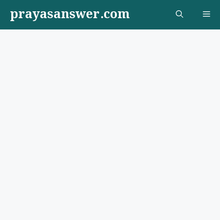
Skip
prayasanswer.com
Me
to
content