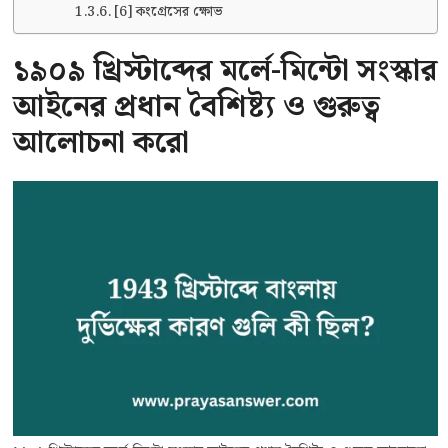
[6] কংগ্রেসের ক্ষোভ
১৯০৯ খ্রিস্টাব্দের মর্লে-মিন্টো সংস্কার
আইনের প্রধান বৈশিষ্ট্য ও গুরুত্ব
আলোচনা করো