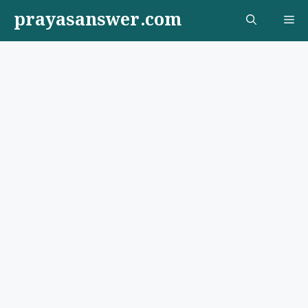
Skip
prayasanswer.com
Me
to
content