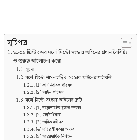
সূচিপত্র
১৯০৯ খ্রিস্টাব্দের মর্লে-মিন্টো সংস্কার আইনের প্রধান বৈশিষ্ট্য
ও গুরুত্ব আলোচনা করো
সূচনা
মর্লে-মিন্টো শাসনতান্ত্রিক সংস্কার আইনের শর্তাবলি
[1] কার্যনির্বাহক পরিষদ
[2] আইন পরিষদ
মর্লে-মিন্টো সংস্কার আইনের ত্রূটি
[1] বড়ােলাটের চূড়ান্ত ক্ষমতা
[2] ভােটাধিকার
[3] অধিকারহীনতা
[4] দায়িত্বশীলতার অভাব
[5] সাম্প্রদায়িক নির্বাচন