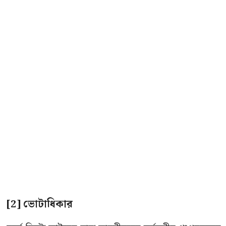
[2] ভােটাধিকার