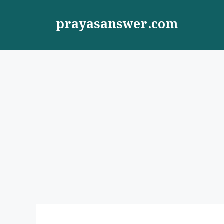
Skip
to
prayasanswer.com
content