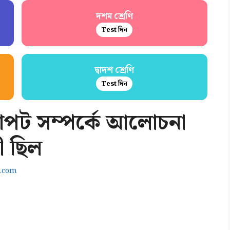
দশম শ্রেণি
Test দিন
দ্বাদশ শ্রেণি
Test দিন
ক্ষাপট সম্পর্কে আলোচনা
ী ছিল
.com