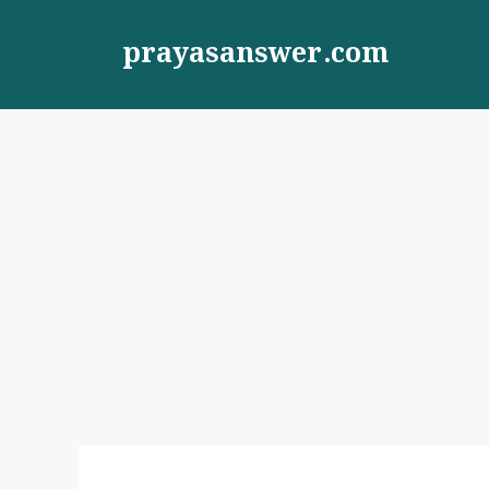
Skip
to
prayasanswer.com
content