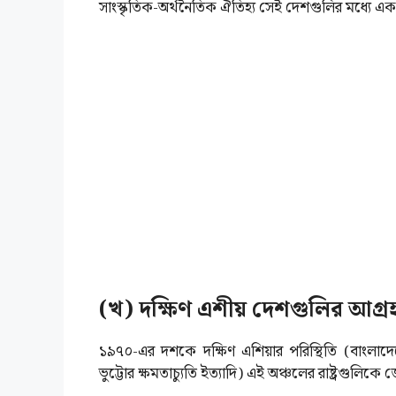
সাংস্কৃতিক-অর্থনৈতিক ঐতিহ্য সেই দেশগুলির মধ্যে এ
(খ) দক্ষিণ এশীয় দেশগুলির আগ্র
১৯৭০-এর দশকে দক্ষিণ এশিয়ার পরিস্থিতি (বাংলাদেশের
ভুট্টোর ক্ষমতাচ্যুতি ইত্যাদি) এই অঞ্চলের রাষ্ট্রগু