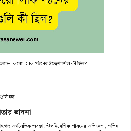
ে আলোচনা করো। সার্ক গঠনের উদ্দেশ্যগুলি কী ছিল?
েগুলি হল-
তার ভাবনা
্চাৎপদ অর্থনৈতিক অবস্থা, ঔপনিবেশিক শাসনের অভিজ্ঞতা, অভিন্ন