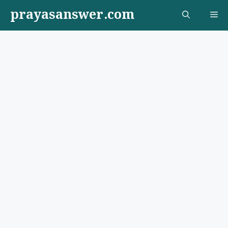
Skip
prayasanswer.com
Me
to
content