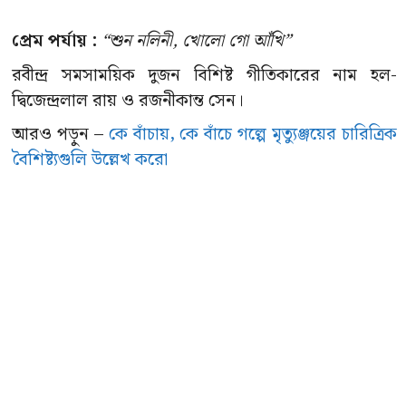
প্রেম পর্যায় :
“শুন নলিনী, খোলো গো আঁখি”
রবীন্দ্র সমসাময়িক দুজন বিশিষ্ট গীতিকারের নাম হল-
দ্বিজেন্দ্রলাল রায় ও রজনীকান্ত সেন।
আরও পড়ুন –
কে বাঁচায়, কে বাঁচে গল্পে মৃত্যুঞ্জয়ের চারিত্রিক
বৈশিষ্ট্যগুলি উল্লেখ করো