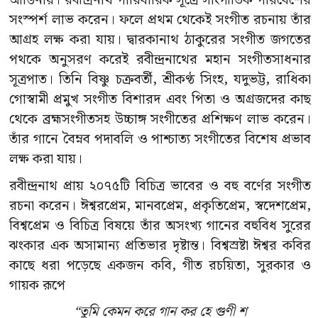
আঙিনায়। রবীন্দ্রনাথ পারিবারিক সূত্রে সাংগীতিক পরিবেশের
সংস্পর্শ লাভ করেন। ফলে প্রথম থেকেই সংগীত রচনায় তাঁর
আগ্রহ লক্ষ করা যায়। দ্বারকানাথ ঠাকুরের সংগীত জগতের
পথকে অনুসরণ করেই রবীন্দ্রনাথের মহান সংগীতসাধনার
সূত্রপাত। তিনি বিষ্ণু চক্রবর্তী, শ্রীকণ্ঠ সিংহ, যদুভট্ট, রাধিকা
গোস্বামী প্রমুখ সংগীত বিশারদ এবং পিতা ও অগ্রজদের কাছ
থেকে ব্রহ্মসংগীতসহ উচ্চাঙ্গ সংগীতের প্রশিক্ষণ লাভ করেন।
তাঁর গানে বৈম্নব পদাবলি ও পাশ্চাত্য সংগীতের বিশেষ প্রভাব
লক্ষ করা যায়।
রবীন্দ্রনাথ প্রায় ২০৭৫টি বিচিত্র ভাবের ও বহু বর্ণের সংগীত
রচনা করেন। ঈশ্বরপ্রেম, মানবপ্রেম, প্রকৃতিপ্রেম, স্বদেশপ্রেম,
বিশ্বপ্রেম ও বিচিত্র বিষয়ে তাঁর অসংখ্য গানের বহুবিধ সুরের
ঝংকার এক অসামান্য প্রতিভার দৃষ্টান্ত। বিশ্বস্রষ্টা ঈশ্বর কবির
কাছে ধরা পড়েছে একজন কবি, গীত রচয়িতা, সুরকার ও
গায়ক রূপে
“তুমি কেমন করে গান কর হে গুণী শ