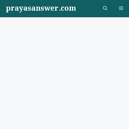
Skip
prayasanswer.com
Me
to
content