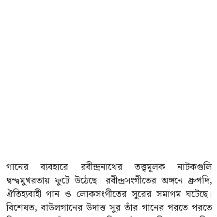
গানের ব্যবহারে রবীন্দ্রনাথের তত্ত্বমূলক নাটকগুলি
দ্বন্দ্বমুখরতায় ফুটে উঠেছে। রবীন্দ্রসংগীতের অঙ্গনে ধ্রুপদি,
ঐতিহ্যবাহী গান ও লোকসংগীতের সুরের সমাগম ঘটেছে।
বিশেষত, বাউলগানের উদাত্ত সুর তাঁর গানের পরতে পরতে