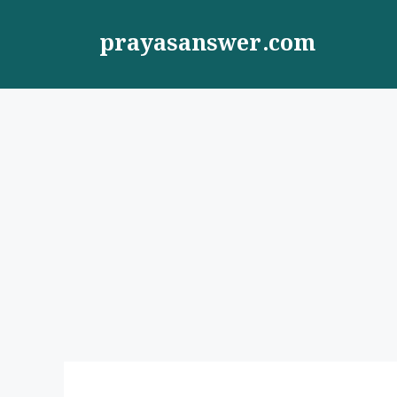
Skip
to
prayasanswer.com
content