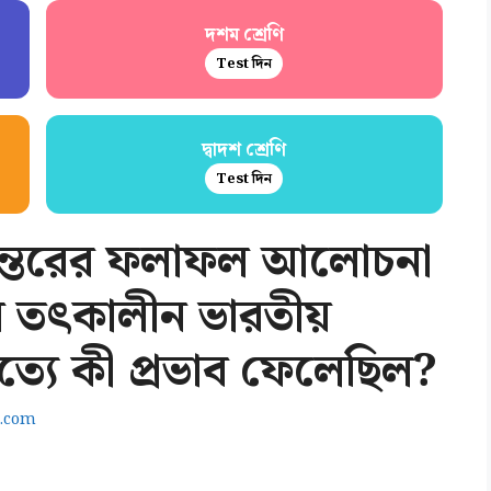
দশম শ্রেণি
Test দিন
দ্বাদশ শ্রেণি
Test দিন
ন্বন্তরের ফলাফল আলোচনা
তর তৎকালীন ভারতীয়
িত্যে কী প্রভাব ফেলেছিল?
.com