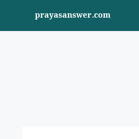
Skip
to
prayasanswer.com
content