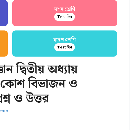
দশম শ্রেণি
Test দিন
দ্বাদশ শ্রেণি
Test দিন
ান দ্বিতীয় অধ্যায়
া কোশ বিভাজন ও
শ্ন ও উত্তর
.com