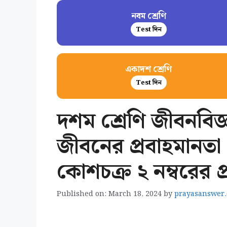
নবম শ্রেণি
Test দিন
একাদশ শ্রেণি
Test দিন
দশম শ্রেণি জীবনবিজ্ঞ
জীবনের প্রবাহমানত
কোশচক্র ২ নম্বরের প্র
Published on: March 18, 2024
by
prayasanswer