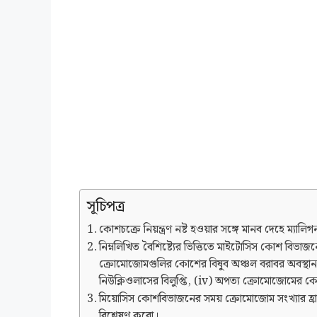
সূচিপত্র
কোশচক্রে নিয়ন্ত্রণ নষ্ট হওয়ার সঙ্গে মানব দেহে ম্যালিগন্য
নিম্নলিখিত বৈশিষ্ট্যের ভিত্তিতে মাইটোসিস কোশ বিভা
ক্রোমোজোমগুলির কোশের বিষুব অঞ্চল বরাবর অবস্থান ও নির্
নিউক্লিওলাসের বিলুপ্তি, (iv) অপত্য ক্রোমোজোমের 
মিয়োসিস কোশবিভাজনের সময় ক্রোমোজোম সংখ্যার হ্রাস 
বিশ্লেষণ করো।