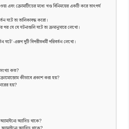
য়া এবং ক্রোমাটিডের মধ্যে খণ্ড বিনিময়ের একটি করে তাৎপর্য
বর্তন ঘটে তা তালিকাবদ্ধ করো।
র পর যে যে ঘটনাগুলি ঘটে তা ক্রমানুসারে লেখো।
তন ঘটে’-এরূপ দুটি বিপরীতধর্মী পরিবর্তন লেখো।
ংখ্যা কত?
্স ক্রোমোজোম কীভাবে প্রকাশ করা হয়?
রকারের হয়?
 অ্যামাইনো অ্যাসিড থাকে?
 অ্যামাইনো অ্যাসিড থাকে?