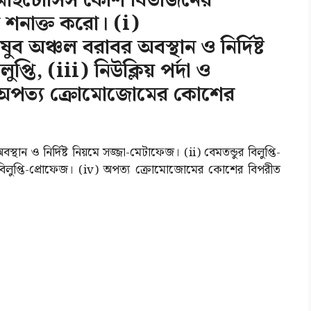
তিতে মাইটোসিস কোশ বিভাজনের
 শনাক্ত করো। (i)
অঞ্চল বরাবর অবস্থান ও নির্দিষ্ট
ুপ্তি, (iii) নিউক্লিয় পর্দা ও
iv) অপত্য ক্রোমোজোমের কোশের
ন ও নির্দিষ্ট নিয়মে সজ্জা-মেটাফেজ। (ii) বেমতন্ডুর বিলুপ্তি-
র বিলুপ্তি-প্রোফেজ। (iv) অপত্য ক্রোমোজোমের কোশের বিপরীত