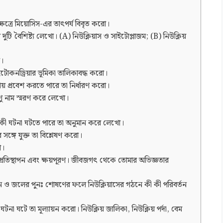
্ষেত্রে মিয়োসিস-এর তাৎপর্য বিবৃত করো।
ুটি বৈশিষ্ট্য লেখো। (A) নিউক্লিয়াস ও সাইটোপ্লাজম; (B) নিউক্লিয়
ো।
টোকনড্রিয়ার ভূমিকা তালিকাবদ্ধ করো।
 প্রবেশ করতে পারে তা নির্ধারণ করো।
াণু নাম স্মরণ করে লেখো।
ে কী কী ঘটনা ঘটতে পারে তা অনুমান করে লেখো।
 সঙ্গে যুক্ত তা বিশ্লেষণ করো।
ো।
রতিস্থাপন এবং ক্ষয়পূরণ। জীবজগৎ থেকে তোমার অভিজ্ঞতার
 ও জলের পুনঃ শোষণের ফলে নিউক্লিয়াসের গঠনে কী কী পরিবর্তন
টনা ঘটে তা মূল্যায়ন করো। নিউক্লিয় জালিকা, নিউক্লিয় পর্দা, বেম