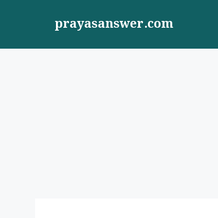
Skip
to
prayasanswer.com
content