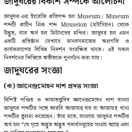
জাদুঘরের বিকাশ সম্পর্কে আলোচনা
জাদুঘর-এর ইংরেজি প্রতিশব্দ হল Museum। Museum
শব্দটি প্রাচীন গ্রিক শব্দ Mouseion (মউসিয়ন) থেকে
উদ্ভুত, যার অর্থ হল মিউসদের মন্দির। জাদুঘর হল এমন
একটি প্রতিষ্ঠান যেখানে মানবসমাজের অগ্রগতি ও
কার্যকলাপের বিভিন্ন নিদর্শন সংরক্ষিত থাকে। এই সকল
নিদর্শনের ভিত্তিতে অতীতকে পুনর্গঠন করা যায়।
জাদুঘরের সংজ্ঞা
(ক) জ্ঞানেন্দ্রমোহন দাশ প্রদত্ত সংজ্ঞা
বিশিষ্ট পণ্ডিত ও ভাষাতত্ত্ববিদ জ্ঞানেন্দ্রমোহন দাশ বাংলা
জাদুঘর শব্দটির সঙ্গে আরবি আজায়র্ ঘর বা আজায়র্ খানা
শব্দটির তুলনা করেছেন। তাঁর মতে, বাংলায় জাদুঘর শব্দটির
অর্থ হল “যে গৃহে অদ্ভুত অদ্ভুত পদার্থসমূহের সংগ্রহ আছে এবং