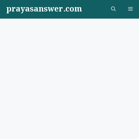
Skip
prayasanswer.com
Me
to
content