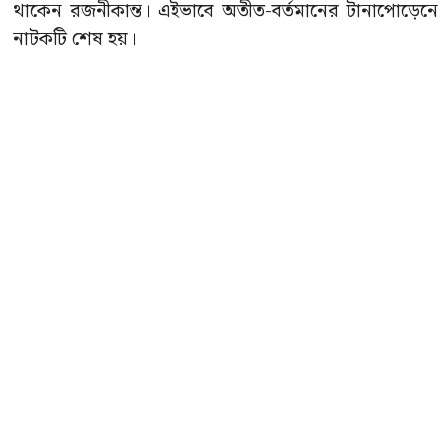
থাকেন রজনীকান্ত। এইভাবে অতীত-বর্তমানের টানাপোড়েনে
নাটকটি শেষ হয়।