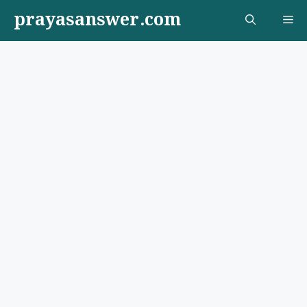
Skip
prayasanswer.com
Me
to
content