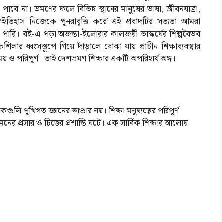
া পাবে না। ভ্রমণের ফলে বিভিন্ন স্থানের মানুষের ভাষা, জীবনযাত্রা,
 ‘ইতিহাস নিজেকে পুনরাবৃত্তি করে’-এই প্রবাদটির সত্যতা আমরা
তে পারি। বই-এ পড়া অজন্তা-ইলোরার কালজয়ী ভাস্কর্যের শিল্পবৈভব
ষশিলার ধ্বংসস্তূপে গিয়ে দাঁড়ালে বোঝা যায় প্রাচীন শিক্ষাব্যবস্থার
ও পরিপূর্ণ। তাই দেশভ্রমণ শিক্ষার একটি অপরিহার্য অঙ্গ।
লি পুথিগত জ্ঞানের ভাণ্ডার নয়। শিক্ষা মনুষ্যত্বের পরিপূর্ণ
 মনের প্রসার ও চিত্তের প্রশান্তি ঘটে। এক সার্বিক শিক্ষার আলোয়