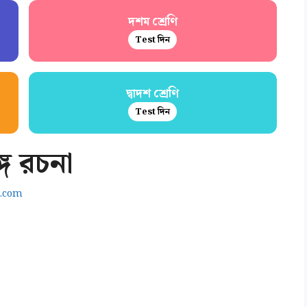
দশম শ্রেণি
Test দিন
দ্বাদশ শ্রেণি
Test দিন
্গ রচনা
.com