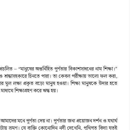
্রচলিত – “মানুষের অন্তর্নিহিত পূর্ণতার বিকাশসাধনের নাম শিক্ষা।”
ও শ্রদ্ধাসহকারে চিনতে পারা। তা কেবল পরীক্ষায় ভালো ফল করা,
ার মূল লক্ষ্য প্রকৃত বড়ো মানুষ হওয়া। শিক্ষা মানুষকে উদার হতে
 মাধ্যমে শিক্ষাগ্রহণ করে ঋদ্ধ হয়।
 আমাদের মনে পূর্ণতা দেয় না। পূর্ণতার জন্য প্রয়োজন দর্শন ও যথার্থ
র ঘটায় ভ্রমণ। যে ব্যক্তি কোনোদিন নদী দেখেনি, পুথিগত বিদ্যা যতই