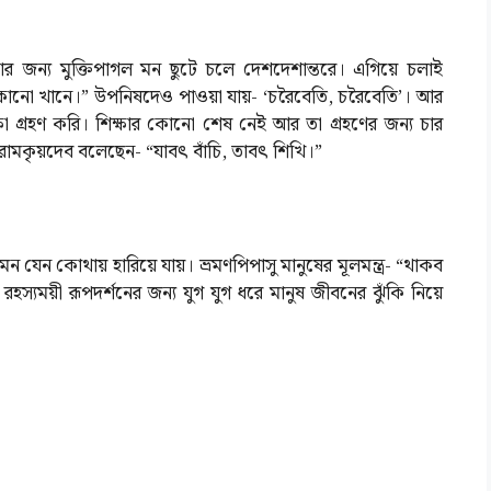
জন্য মুক্তিপাগল মন ছুটে চলে দেশদেশান্তরে। এগিয়ে চলাই
য কোনো খানে।” উপনিষদেও পাওয়া যায়- ‘চরৈবেতি, চরৈবেতি’। আর
 গ্রহণ করি। শিক্ষার কোনো শেষ নেই আর তা গ্রহণের জন্য চার
রামকৃয়দেব বলেছেন- “যাবৎ বাঁচি, তাবৎ শিখি।”
মন যেন কোথায় হারিয়ে যায়। ভ্রমণপিপাসু মানুষের মূলমন্ত্র- “থাকব
হস্যময়ী রূপদর্শনের জন্য যুগ যুগ ধরে মানুষ জীবনের ঝুঁকি নিয়ে