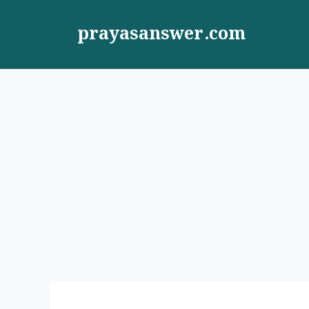
Skip
to
prayasanswer.com
content