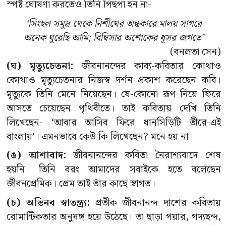
স্পষ্ট ঘোষণা করতেও তিনি পিছপা হন না-
‘সিংহল সমুদ্র থেকে নিশীথের অন্ধকারে মালয় সাগরে
অনেক ঘুরেছি আমি; বিম্বিসার অশোকের ধূসর জগতে’
(বনলতা সেন)
(ঘ) মৃত্যুচেতনা:
জীবনানন্দের কাব্য-কবিতার কোথাও
কোথাও মৃত্যুচেতনার নিজস্ব দর্শন প্রকাশ করেছেন কবি।
মৃত্যুকে তিনি মেনে নিয়েছেন। যে-কোনো রূপ নিয়ে ফিরে
আসতে চেয়েছেন পৃথিবীতে। তাই কবিতায় দেখি তিনি
লিখেছেন- ‘আবার আসিব ফিরে ধানসিড়িটি তীরে-এই
বাংলায়’। এমনভাবে কেউ কি লিখেছেন? মনে হয় না।
(ঙ) আশাবাদ:
জীবনানন্দের কবিতা নৈরাশ্যবাদে শেষ
হয়নি। তিনি বরং আমাদের সবাইকে হতে বলেছেন
জীবনপ্রেমিক। প্রেম তাই তাঁর কাছে স্বাগত।
(চ) অভিনব স্বাতন্ত্র্য:
প্রতীক জীবনানন্দ দাশের কবিতায়
রোমান্টিকতার অনুষঙ্গ হয়ে উঠেছে। তা ছাড়া পয়ার, গদ্যছন্দ,