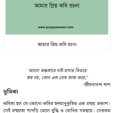
আমার প্রিয় কবি রচনা
‘আলো অন্ধকারে যাই-মাথার ভিতরে
স্বপ্ন নয়, কোন এক বোধ কাজ করে;’
-জীবনানন্দ দাশ
ভূমিকা
কবিতা হল যে-কোনো কবির হৃদয়ানুভূতির এক মন্ময় প্রকাশ।
সেই মন্ময়তা পাপড়ি মেলে বুদ্ধি ও বোধির সমন্বয়ে। সেরকম