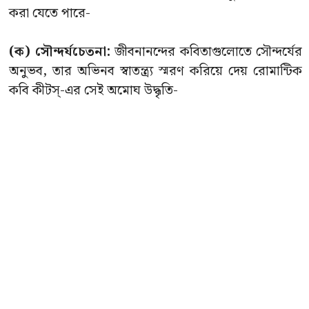
করা যেতে পারে-
(ক) সৌন্দর্যচেতনা:
জীবনানন্দের কবিতাগুলোতে সৌন্দর্যের
অনুভব, তার অভিনব স্বাতন্ত্র্য স্মরণ করিয়ে দেয় রোমান্টিক
কবি কীটস্-এর সেই অমোঘ উদ্ধৃতি-