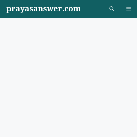
Skip
prayasanswer.com
Me
to
content