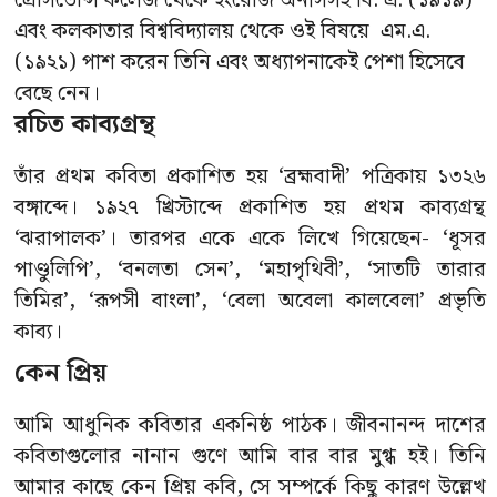
প্রেসিডেন্সি কলেজ থেকে ইংরেজি অনার্সসহ বি. এ. (১৯১৯)
এবং কলকাতার বিশ্ববিদ্যালয় থেকে ওই বিষয়ে এম.এ.
(১৯২১) পাশ করেন তিনি এবং অধ্যাপনাকেই পেশা হিসেবে
বেছে নেন।
রচিত কাব্যগ্রন্থ
তাঁর প্রথম কবিতা প্রকাশিত হয় ‘ব্রহ্মবাদী’ পত্রিকায় ১৩২৬
বঙ্গাব্দে। ১৯২৭ খ্রিস্টাব্দে প্রকাশিত হয় প্রথম কাব্যগ্রন্থ
‘ঝরাপালক’। তারপর একে একে লিখে গিয়েছেন- ‘ধূসর
পাণ্ডুলিপি’, ‘বনলতা সেন’, ‘মহাপৃথিবী’, ‘সাতটি তারার
তিমির’, ‘রূপসী বাংলা’, ‘বেলা অবেলা কালবেলা’ প্রভৃতি
কাব্য।
কেন প্রিয়
আমি আধুনিক কবিতার একনিষ্ঠ পাঠক। জীবনানন্দ দাশের
কবিতাগুলোর নানান গুণে আমি বার বার মুগ্ধ হই। তিনি
আমার কাছে কেন প্রিয় কবি, সে সম্পর্কে কিছু কারণ উল্লেখ