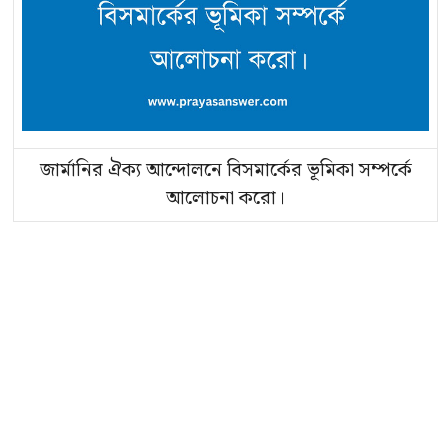
জার্মানির ঐক্য আন্দোলনে বিসমার্কের ভূমিকা সম্পর্কে
আলোচনা করো।