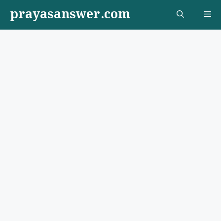
Skip
prayasanswer.com
Me
to
content