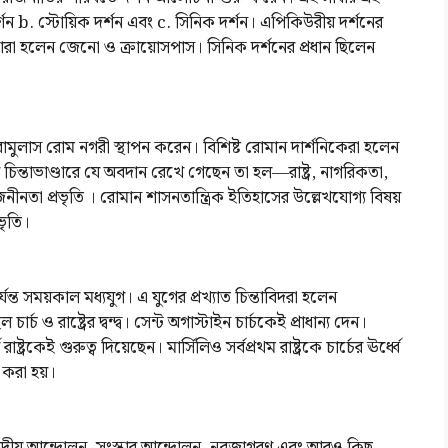
ন b. স্টোয়িক দর্শন এবং c. সিনিক দর্শন। এপিকিউরীয় দর্শনের
্তারা হলেন জেনো ও ক্রায়োসপাস। সিনিক দর্শনের প্রধান ছিলেন
ে রোমুলাস রোম নগরী স্থাপন করেন। বিশিষ্ট রোমান দার্শনিকেরা হলেন
চিন্তাভাণ্ডারে যে অবদান রেখে গেছেন তা হল—রাষ্ট্র, নাগরিকতা,
বজনীনতা প্রভৃতি । রোমান শাসনতান্ত্রিক ইতিহাসের উল্লেখযোগ্য বিষয়
ভৃতি।
্ত সময়কাল মধ্যযুগ। এ যুগের প্রখ্যাত চিন্তাবিদরা হলেন
ার্চ ও রাষ্ট্রের দ্বন্দ্ব। সেন্ট অগাস্টাইন চার্চকেই প্রাধান্য দেন।
্ট্রকেই গুরুত্ব দিয়েছেন। মার্সিলিও সর্বপ্রথম রাষ্ট্রকে চার্চের ঊর্ধ্বে
 করা হয়।