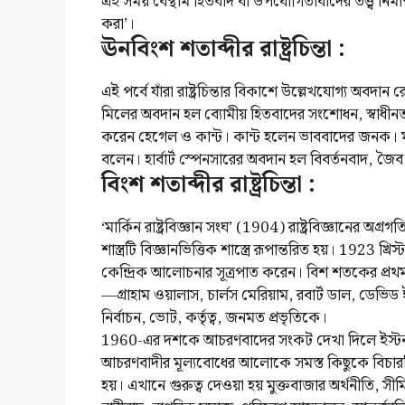
এই সময় বেন্থাম হিতবাদ বা উপযোগিতাবাদের তত্ত্ব নির্
করা’।
ঊনবিংশ শতাব্দীর রাষ্ট্রচিন্তা :
এই পর্বে যাঁরা রাষ্ট্রচিন্তার বিকাশে উল্লেখযোগ্য অবদান
মিলের অবদান হল ব্যোমীয় হিতবাদের সংশোধন, স্বাধীনতা, 
করেন হেগেল ও কান্ট। কান্ট হলেন ভাববাদের জনক। মার্
বলেন। হার্বার্ট স্পেনসারের অবদান হল বিবর্তনবাদ, জৈব মতব
বিংশ শতাব্দীর রাষ্ট্রচিন্তা :
‘মার্কিন রাষ্ট্রবিজ্ঞান সংঘ’ (1904) রাষ্ট্রবিজ্ঞানের অ
শাস্ত্রটি বিজ্ঞানভিত্তিক শাস্ত্রে রূপান্তরিত হয়। 1923 খ
কেন্দ্রিক আলোচনার সূত্রপাত করেন। বিশ শতকের প্রথমা
—গ্রাহাম ওয়ালাস, চার্লস মেরিয়াম, রবার্ট ডাল, ডেভিড ইস
নির্বাচন, ভোট, কর্তৃত্ব, জনমত প্রভৃতিকে।
1960-এর দশকে আচরণবাদের সংকট দেখা দিলে ইস্টন তা
আচরণবাদীর মূল্যবোধের আলোকে সমস্ত কিছুকে বিচার
হয়। এখানে গুরুত্ব দেওয়া হয় মুক্তবাজার অর্থনীতি, সীম