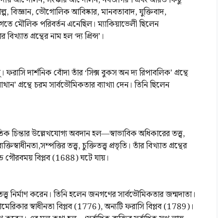
িষদীয় আন্দোলন, সংস্কার আন্দোলন, নবজাগরণ এবং আরও কিছু
ল্প, বিজ্ঞান, ভৌগোলিক আবিষ্কার, মানবতাবাদ, যুক্তিবাদ,
িন্তার জগতে মৌলিক পরিবর্তন এনেছিল। ম্যাকিয়াভেলী ছিলেন
িখ্যাত গ্রন্থের নাম হল ‘দ্য প্রিন্স’।
্। ফরাসি দার্শনিক বোঁদা তাঁর ‘সিক্স বুকস অন দ্য রিপাবলিক’ গ্রন্থে
থান’ গ্রন্থে চরম সার্বভৌমিকতার ব্যাখ্যা দেন। তিনি ছিলেন
ন্তার উল্লেখযোগ্য অবদান হল—স্বাভাবিক অধিকারের তত্ত্ব,
্তিস্বাধীনতা,সম্পত্তির তত্ত্ব, চুক্তিতত্ত্ব প্রভৃতি। তাঁর বিখ্যাত গ্রন্থের
ন্ডে গৌরবময় বিপ্লব (1688) ঘটে যায়।
্ছাতত্ত্ব নির্মাণ করেন। তিনি হলেন জনগণের সার্বভৌমিকতার জন্মদাতা।
 আমেরিকার স্বাধীনতা বিপ্লব (1776), অন্যটি ফরাসি বিপ্লব (1789)।