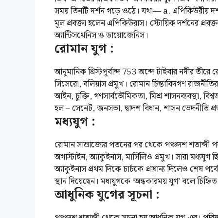
সময় তিনটি দর্শন গড়ে ওঠে। যথা— a. এপিকিউরীয় দর্শ
মূল প্রবক্তা হলেন এপিকিউরাস। স্টোয়িক দর্শনের প্রবক
অ্যান্টিসথেনিস ও ডায়োজেনিস।
রোমান যুগ :
আনুমানিক খ্রিস্টপূর্বাব্দ 753 অব্দে টাইবার নদীর তীর
সিসেরো, বলিয়াস প্রমুখ। রোমান চিন্তাবিদগণ রাজনীতির 
আইন, চুক্তি, গণসার্বভৌমিকতা, মিশ্র শাসনব্যবস্থা, বিশ্
হল – সেনেট, জনসভা, দ্বাদশ বিধান, শাসন ভেদনীতি প্র
মধ্যযুগ :
রোমান সাম্রাজ্যের পতনের পর থেকে পঞ্চদশ শতাব্দী পর্যন
অগাস্টাইন, অ্যাকুইনাস, মার্সিলিও প্রমুখ। সারা মধ্যযুগ ছিল চ
অ্যাকুইনাস প্রথম দিকে চার্চকে প্রাধান্য দিলেও শেষ পর্বে রাষ
স্থান দিয়েছেন। মধ্যযুগকে ‘অন্ধকারময় যুগ’ বলে চিহ্নিত
আধুনিক যুগের সূচনা :