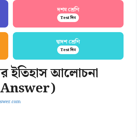
দশম শ্রেণি
Test দিন
দ্বাদশ শ্রেণি
Test দিন
র্তনের ইতিহাস আলোচনা
e Answer)
nswer.com