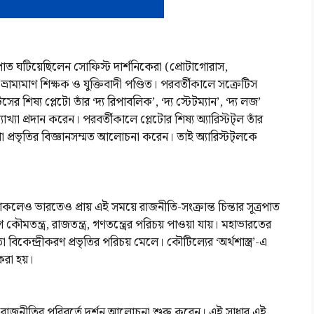
 সূত্রপাত ঘটিয়েছিলেন সোফিস্ট দার্শনিকেরা (প্রোটাগোরাস,
ভ্রাম্যমাণ শিক্ষক ও যুক্তিবাদী পণ্ডিত। পরবর্তীকালে সক্রেটিস
র শিষ্য প্লেটো তাঁর ‘দ্য রিপাবলিক’, ‘দ্য স্টেটম্যান’, ‘দ্য লজ’
র ব্যাখ্যা প্রদান করেন। পরবর্তীকালে প্লেটোর শিষ্য অ্যারিস্টট্ল তাঁর
াসপ্রথা প্রভৃতির বিজ্ঞানসম্মত আলোচনা করেন। তাই অ্যারিস্টট্লকে
নাম থাকলেও ভারতেও প্রায় এই সময়ে রাজনীতি-সংক্রান্ত চিন্তার সূত্রপাত
তন্ত্র, রাজতন্ত্র, গণতন্ত্রের পরিচয় পাওয়া যায়। মহাভারতের
্ষমতা বিকেন্দ্রীকরণ প্রভৃতির পরিচয় মেলে। কৌটিল্যের ‘অর্থশাস্ত্র’-এ
করা হয়।
া রাজনীতির পরিবর্তে দর্শন আলোচনা শুরু করেন। এই সাধার এই