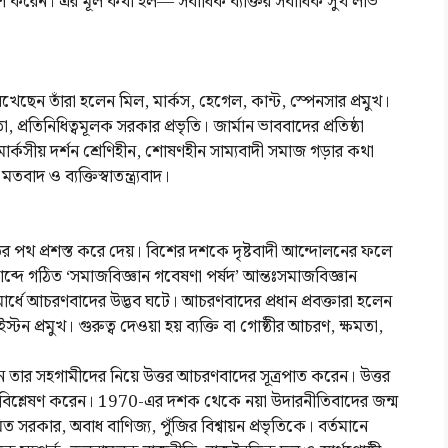
মাণ করেন। এর মূল কথা হল—‘সর্বাধিক ব্যক্তির সর্বাধিক সুখ লাভ
 রেখেছেন তাঁরা হলেন মিল, মার্কস, হেগেল, কান্ট, স্পেনসার প্রমুখ।
প্রতিনিধিত্বমূলক সরকার প্রভৃতি। জার্মান ভাববাদের প্রতিষ্ঠা
কসীয় দর্শন শ্রেণিহীন, শোষণহীন সাম্যবাদী সমাজ গড়ার কথা
াদ ও ব্যক্তিস্বাতন্ত্র্যবাদ।
গ্রগতির পথ প্রশস্ত করে দেয়। বিশের দশকে দৃষ্টবাদী আন্দোলনের ফলে
্রিস্টাব্দে গঠিত ‘সমাজবিজ্ঞান গবেষণা পর্ষদ’ আন্তঃসমাজবিজ্ঞান
র্ধে আচরণবাদের উদ্ভব ঘটে। আচরণবাদের প্রধান প্রবক্তারা হলেন
্টন প্রমুখ। গুরুত্ব দেওয়া হয় ব্যক্তি বা গোষ্ঠীর আচরণ, ক্ষমতা,
র সহগামীদের নিয়ে উত্তর আচরণবাদের সূত্রপাত করেন। উত্তর
বিশ্লেষণ করেন। 1970-এর দশক থেকে নয়া উদারনীতিবাদের জন্ম
িত সরকার, অবাধ বাণিজ্য, পুঁজির বিশ্বায়ন প্রভৃতিকে। বর্তমানে