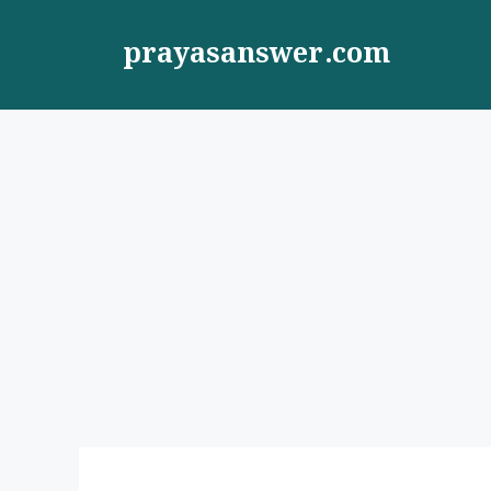
Skip
to
prayasanswer.com
content