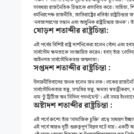
পঞ্চদশ শতাব্দী থেকে সূচনা হয় আধুনিক যুগ-এর। পর
ভাবধারা রাজনৈতিক চিন্তাকে প্রভাবিত করে। সাহিত্য, শি
ধর্মনিরপেক্ষ রাজনীতি, জাতিরাষ্ট্রের প্রতিষ্ঠা রাষ্ট্রচ
‘নবজাগরণের সন্তান এবং আধুনিক রাষ্ট্রচিন্তার জনক’। তাঁর ব
ষোড়শ শতাব্দীর রাষ্ট্রচিন্তা:
এই পর্বের বিশিষ্ট রাষ্ট্র দার্শনিকেরা হলেন বোঁদা এবং হবস
সার্বভৌম ক্ষমতাকে সংজ্ঞায়িত করেন। হবস্ তাঁর ‘লেভিয়া
আইনগত সার্বভৌমিকতার জন্মদাতা।
সপ্তদশ শতাব্দীর রাষ্ট্রচিন্তা :
উদারনীতিবাদের জনক হলেন জন লক। লকের রাজনৈতিক চি
সার্বভৌমিকতার তত্ত্ব, সম্মতির তত্ত্ব, ক্ষমতা স্বতন্ত্রীকরণ, ব্যক
নাম ‘টু ট্রিটিজ অন সিভিল গভর্নমেন্ট’। এই সময় ইংল্যা
অষ্টাদশ শতাব্দীর রাষ্ট্রচিন্তা :
এই পর্বে রুশো তাঁর ‘সামাজিক চুক্তি’ গ্রন্থে সাধারণ ইচ
এই পর্বে আরও দুটি গুরুত্বপূর্ণ বিপ্লব ঘটে যায়। একটি